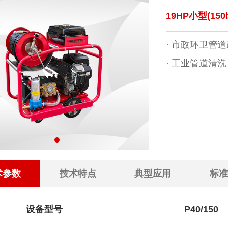
19HP小型(150b
· 市政环卫管
· 工业管道清洗
术参数
技术特点
典型应用
标准
设备型号
P40/150