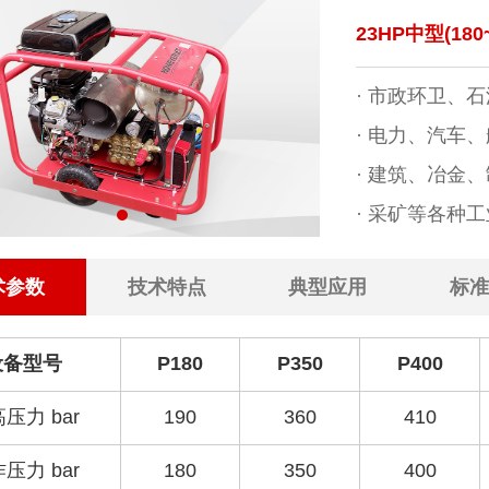
23HP中型(180~
· 市政环卫、
· 电力、汽车
· 建筑、冶金
· 采矿等各种
术参数
技术特点
典型应用
标准
设备型号
P180
P350
P400
压力 bar
190
360
410
压力 bar
180
350
400