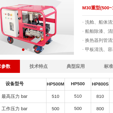
M30重型(500~1
· 洗舱、船体
· 船舶除漆、
· 换热器列管
· 甲板清洗、
术参数
技术特点
典型应用
标准
设备型号
H
P500
HP500M
HP800S
510
最高压力 bar
510
810
500
工作压力 bar
500
800