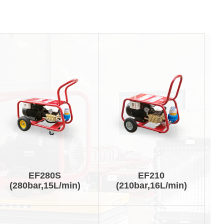
EF280S
EF210
(280bar,15L/min)
(210bar,16L/min)