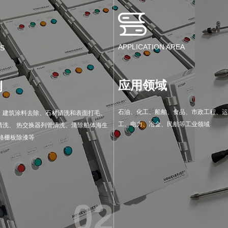
APPLICATION AREA
NS
应用领域
例
石油、化工、船舶、食品、市政工程、运
、建筑涂料去除、石材清洗和表面打毛、
工、电力、冶金、民航等工业领域
清洗、 热交换器列管清洗、清除船体海生
、格栅板除漆等
02