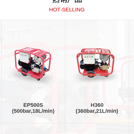
HOT-SELLING
EP500S
H360
(500bar,18L/min)
(360bar,21L/min)