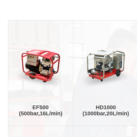
EF500
HD1000
(500bar,16L/min)
(1000bar,20L/min)